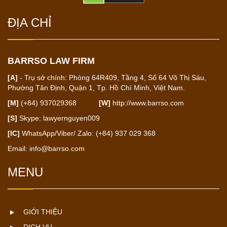
ĐỊA CHỈ
BARRSO LAW FIRM
[A]
- Trụ sở chính: Phòng 64R409, Tầng 4, Số 64 Võ Thị Sáu,
Phường Tân Định, Quận 1, Tp. Hồ Chí Minh, Việt Nam.
[M]
(+84) 937029368
[W]
http://www.barrso.com
[S]
Skype: lawyernguyen009
[IC]
WhatsApp/Viber/ Zalo: (+84) 937 029 368
Email:
info@barrso.com
MENU
GIỚI THIỆU
DỊCH VỤ