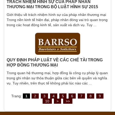
TRÁCH NHIỆM HÌNH SỰ CỦA PHÁP NHÂN
THƯƠNG MẠI TRONG BỘ LUẬT HÌNH SỰ 2015
Giới thiệu về trách nhiệm hình sự của pháp nhân thương mại
Trong nền kinh tế hiện đại, pháp nhân đóng vai trò quan trọng
trong các hoạt động kinh tế, sản xuất và dịch vụ. Tuy ...
QUY ĐỊNH PHÁP LUẬT VỀ CÁC CHẾ TÀI TRONG
HỢP ĐỒNG THƯƠNG MẠI
Trong quan hệ thương mại, hợp đồng là công cụ pháp lý quan
trọng ghi nhận sự thỏa thuận giữa các bên về quyền và nghĩa
vụ. Tuy nhiên, trên thực tế không phải lúc nào các ...
Trang:
1
2
3
4
5
6
7
8
9
10
>
>>