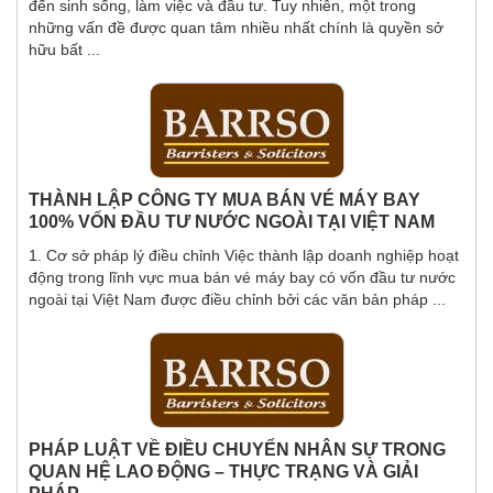
đến sinh sống, làm việc và đầu tư. Tuy nhiên, một trong
những vấn đề được quan tâm nhiều nhất chính là quyền sở
hữu bất ...
THÀNH LẬP CÔNG TY MUA BÁN VÉ MÁY BAY
100% VỐN ĐẦU TƯ NƯỚC NGOÀI TẠI VIỆT NAM
1. Cơ sở pháp lý điều chỉnh Việc thành lập doanh nghiệp hoạt
động trong lĩnh vực mua bán vé máy bay có vốn đầu tư nước
ngoài tại Việt Nam được điều chỉnh bởi các văn bản pháp ...
PHÁP LUẬT VỀ ĐIỀU CHUYỂN NHÂN SỰ TRONG
QUAN HỆ LAO ĐỘNG – THỰC TRẠNG VÀ GIẢI