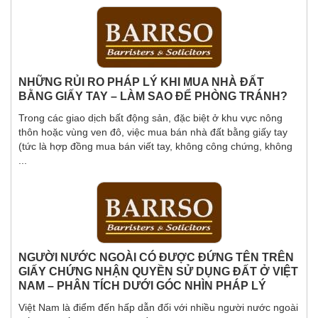
NHỮNG RỦI RO PHÁP LÝ KHI MUA NHÀ ĐẤT
BẰNG GIẤY TAY – LÀM SAO ĐỂ PHÒNG TRÁNH?
Trong các giao dịch bất động sản, đặc biệt ở khu vực nông
thôn hoặc vùng ven đô, việc mua bán nhà đất bằng giấy tay
(tức là hợp đồng mua bán viết tay, không công chứng, không
...
NGƯỜI NƯỚC NGOÀI CÓ ĐƯỢC ĐỨNG TÊN TRÊN
GIẤY CHỨNG NHẬN QUYỀN SỬ DỤNG ĐẤT Ở VIỆT
NAM – PHÂN TÍCH DƯỚI GÓC NHÌN PHÁP LÝ
Việt Nam là điểm đến hấp dẫn đối với nhiều người nước ngoài