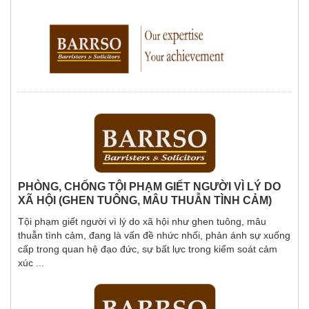
PHÒNG, CHỐNG TỘI PHẠM GIẾT NGƯỜI VÌ LÝ DO
XÃ HỘI (GHEN TUÔNG, MÂU THUẪN TÌNH CẢM)
Tội phạm giết người vì lý do xã hội như ghen tuông, mâu
thuẫn tình cảm, đang là vấn đề nhức nhối, phản ánh sự xuống
cấp trong quan hệ đạo đức, sự bất lực trong kiểm soát cảm
xúc ...